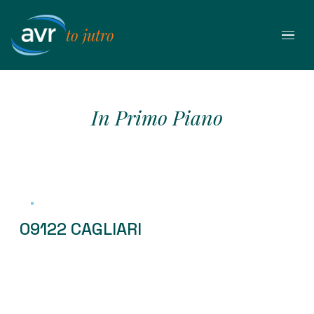
Przejdź
do
to jutro
treści
In Primo Piano
09122 CAGLIARI