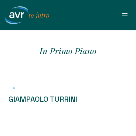
Przejdź
do
to jutro
treści
In Primo Piano
GIAMPAOLO TURRINI