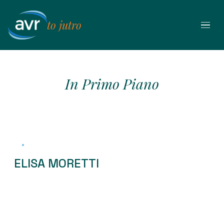
Przejdź
do
to jutro
treści
In Primo Piano
ELISA MORETTI