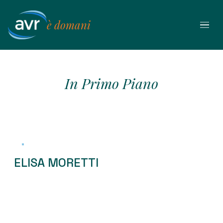
Vai
al
è domani
contenuto
In Primo Piano
ELISA MORETTI