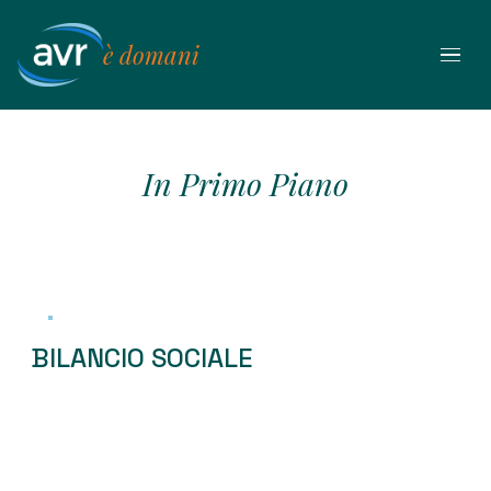
Vai
al
è domani
contenuto
In Primo Piano
BILANCIO SOCIALE