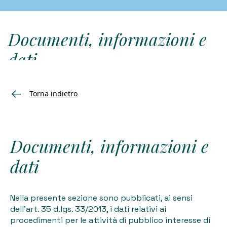
Documenti, informazioni e
dati
Torna indietro
Attività e procedimenti
Bandi di gara e contratti
Sovvenzioni, contributi, sussidi
Documenti, informazioni e
Bilanci
Servizi erogati
dati
Opere pubbliche
Informazioni ambientali
Altri contenuti
Nella presente sezione sono pubblicati, ai sensi
dell’art. 35 d.lgs. 33/2013, i dati relativi ai
procedimenti per le attività di pubblico interesse di