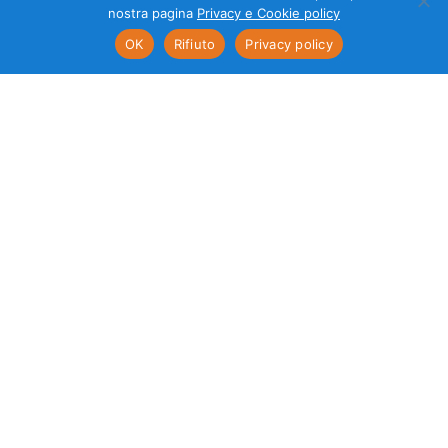
all’attività di direzione e coordinamento di Galileo e Laura S.r.l. Copyright
nostra pagina
Privacy e Cookie policy
© 2026
OK
Rifiuto
Privacy policy