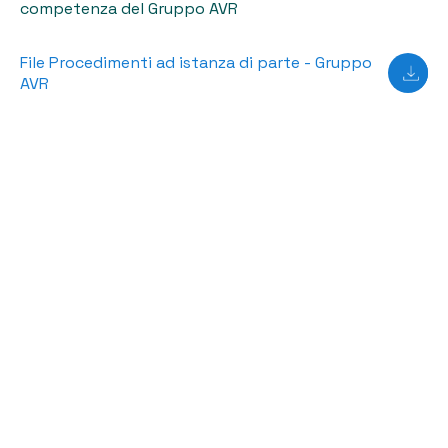
competenza del Gruppo AVR
File Procedimenti ad istanza di parte - Gruppo
AVR
Vuoi contattarci ?
Le nostre sedi in Italia e in Polonia: qui trovi il contatto
giusto a cui rivolgerti, sempre pronti ad aiutarti
Contattaci
Chi Siamo
Cosa facciamo
In primo piano
Lavora con noi