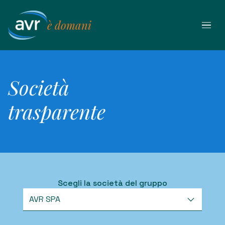
Vai
al
è domani
contenuto
Società
trasparente
Scegli la società del gruppo
AVR SPA