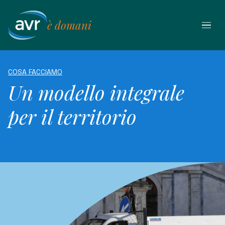
Vai
al
è domani
contenuto
COSA FACCIAMO
Un modello integrale
per il territorio