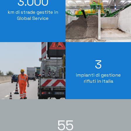
3.000
km di strade gestite in
Global Service
3
impianti di gestione
rifiuti in Italia
55