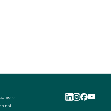
cciamo
on noi