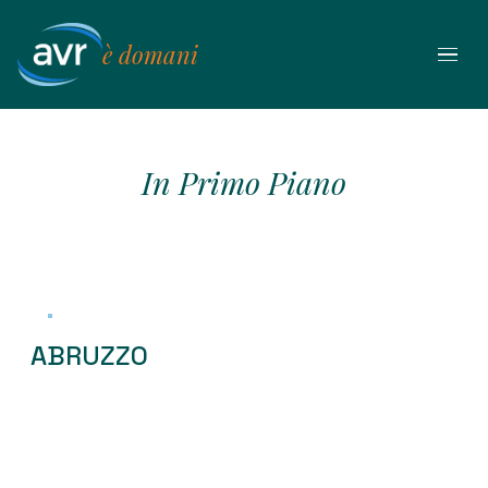
Vai
al
è domani
contenuto
In Primo Piano
ABRUZZO