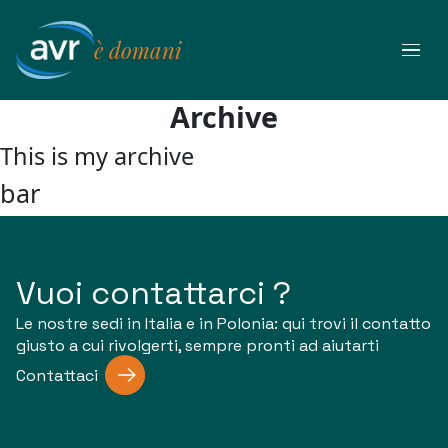
Vai
al
è domani
contenuto
Archive
This is my archive
bar
Vuoi contattarci ?
Le nostre sedi in Italia e in Polonia: qui trovi il contatto
giusto a cui rivolgerti, sempre pronti ad aiutarti
Contattaci