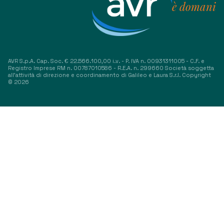
è domani
AVR S.p.A. Cap. Soc. € 22.566.100,00 i.v. - P. IVA n. 00931311005 - C.F. e
Registro Imprese RM n. 00787010586 - R.E.A. n. 299660 Società soggetta
all’attività di direzione e coordinamento di Galileo e Laura S.r.l. Copyright
© 2026