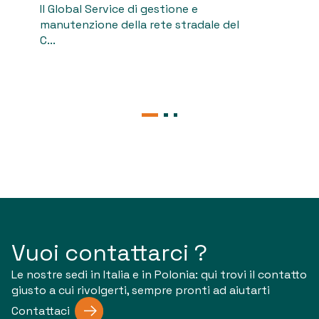
Il Global Service di gestione e
A
manutenzione della rete stradale del
g
C...
Vuoi contattarci ?
Le nostre sedi in Italia e in Polonia: qui trovi il contatto
giusto a cui rivolgerti, sempre pronti ad aiutarti
Contattaci