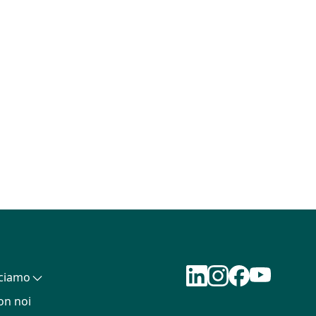
cciamo
on noi