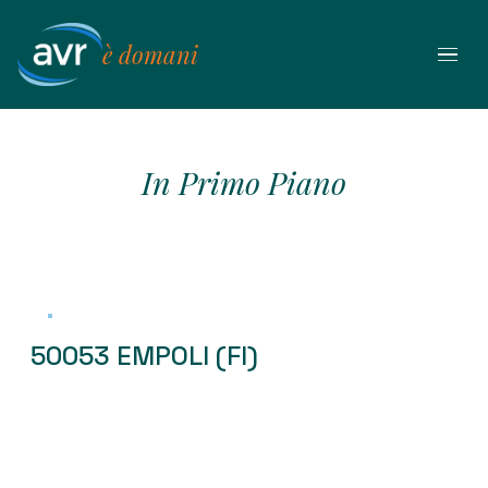
Vai
al
è domani
contenuto
In Primo Piano
50053 EMPOLI (FI)