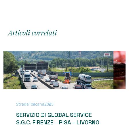
Articoli correlati
Strade
Toscana
2025
A
c
SERVIZIO DI GLOBAL SERVICE
S.G.C. FIRENZE – PISA – LIVORNO