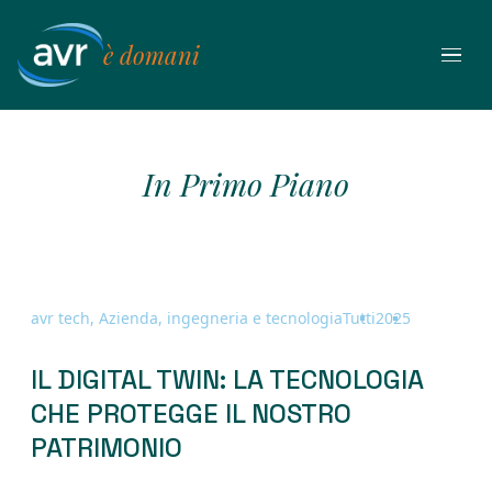
Vai
al
è domani
contenuto
In Primo Piano
avr tech, Azienda, ingegneria e tecnologia
Tutti
2025
IL DIGITAL TWIN: LA TECNOLOGIA
CHE PROTEGGE IL NOSTRO
PATRIMONIO