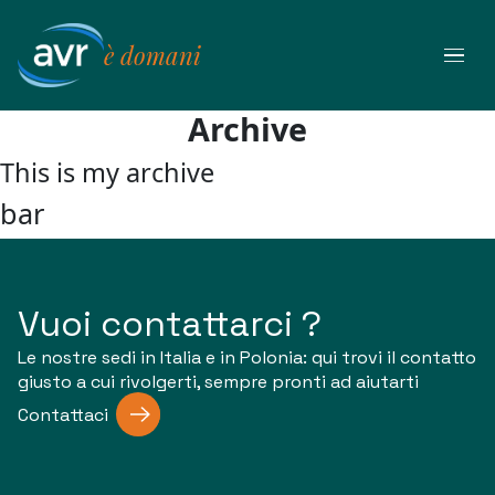
Vai
al
è domani
contenuto
Archive
This is my archive
bar
Vuoi contattarci ?
Le nostre sedi in Italia e in Polonia: qui trovi il contatto
giusto a cui rivolgerti, sempre pronti ad aiutarti
Contattaci