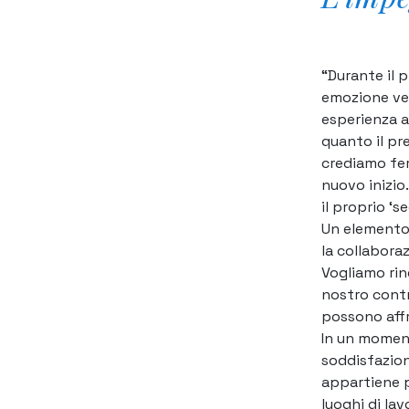
“
Durante il 
emozione ve
esperienza al
quanto il pre
crediamo fer
nuovo inizio.
il proprio ‘
Un elemento 
la collabora
Vogliamo ring
nostro contri
possono affr
In un momen
soddisfazion
appartiene p
luoghi di lav