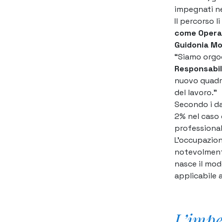
impegnati ne
Il percorso l
come Operato
Guidonia Mo
“Siamo orgog
Responsabil
nuovo quadro
del lavoro.”
Secondo i d
2% nel caso 
professional
L’occupazion
notevolmente 
nasce il mode
applicabile 
L’imp