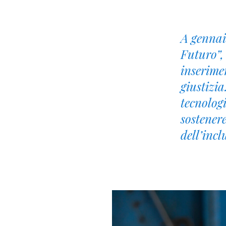
A gennai
Futuro”,
inserime
giustizi
tecnolog
sostener
dell’incl