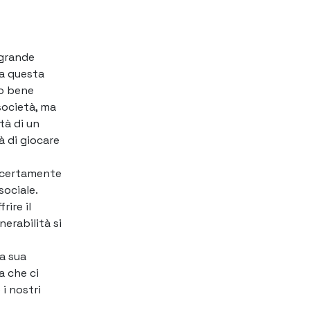
 grande
a questa
o bene
 società, ma
tà di un
à di giocare
è certamente
sociale.
rire il
nerabilità si
a sua
a che ci
i nostri