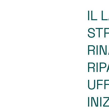
IL
ST
RIN
RIP
UF
INI