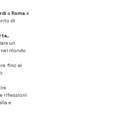
rdi
a
Roma
e
anto di
rta,
lare un
o nel mondo
re fino al
to
ire
 riflessioni
lia e