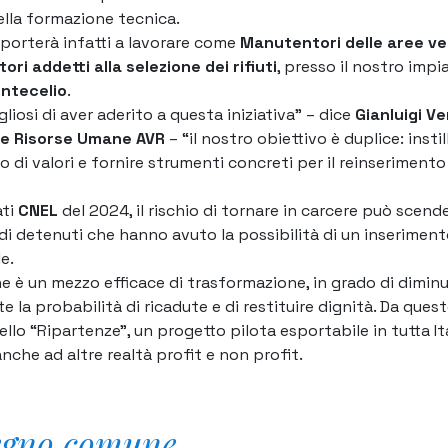
lla formazione tecnica.
i porterà infatti a lavorare come
Manutentori delle aree ve
ri addetti alla selezione dei rifiuti
, presso il nostro impi
ntecelio
.
liosi di aver aderito a questa iniziativa”
– dice
Gianluigi Ve
e Risorse Umane AVR
– “
il nostro obiettivo è duplice: instil
 di valori e fornire strumenti concreti per il reinseriment
ati
CNEL
del 2024, il rischio di tornare in carcere può scende
di detenuti che hanno avuto la possibilità di un inserimen
e.
e è un mezzo efficace di trasformazione, in grado di diminu
la probabilità di ricadute e di restituire dignità. Da queste
llo “Ripartenze”, un progetto pilota esportabile in tutta Ita
anche ad altre realtà profit e non profit.
egno comune