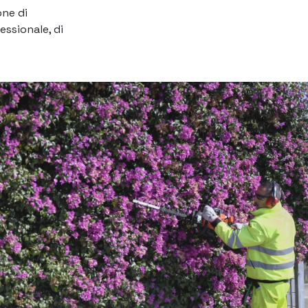
one di
essionale, di