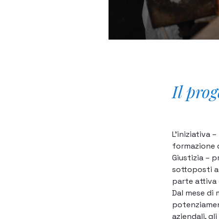
Il prog
L’iniziativa
formazione d
Giustizia – 
sottoposti a
parte attiva 
Dal mese di 
potenziament
aziendali, gl