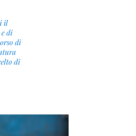
 il
 e di
orso di
natura
elto di