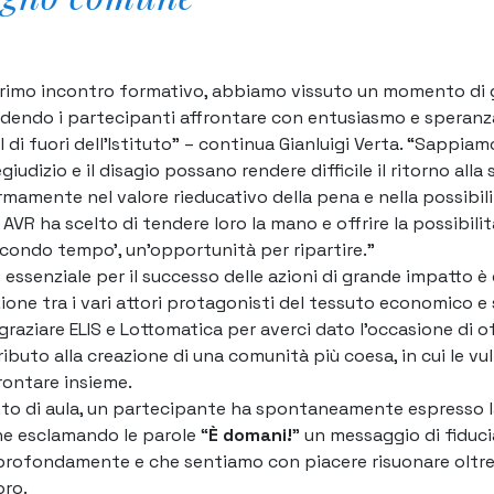
primo incontro formativo, abbiamo vissuto un momento di
dendo i partecipanti affrontare con entusiasmo e speranz
 di fuori dell’Istituto
” – continua Gianluigi Verta. “
Sappiam
giudizio e il disagio possano rendere difficile il ritorno alla
mamente nel valore rieducativo della pena e nella possibili
 AVR ha scelto di tendere loro la mano e offrire la possibilit
secondo tempo’, un’opportunità per ripartire.
”
essenziale per il successo delle azioni di grande impatto 
zione tra i vari attori protagonisti del tessuto economico e 
raziare ELIS e Lottomatica per averci dato l’occasione di off
buto alla creazione di una comunità più coesa, in cui le vul
ontare insieme.
to di aula, un partecipante ha spontaneamente espresso l
e esclamando le parole “
È domani!
” un messaggio di fiduci
rofondamente e che sentiamo con piacere risuonare oltre 
oro.