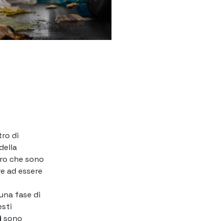
tro di
della
oro che sono
re ad essere
una fase di
sti
i
sono