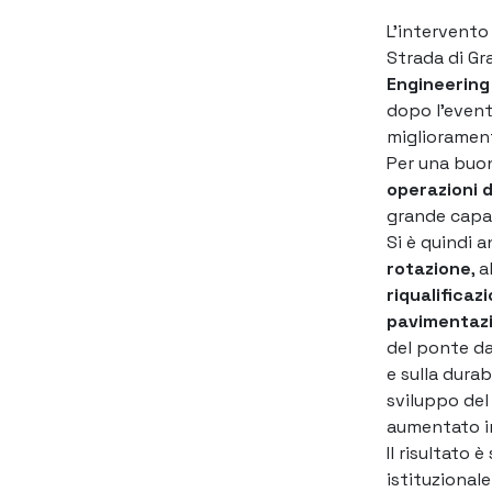
L’intervento
Strada di Gr
Engineering 
dopo l’event
migliorament
Per una buon
operazioni 
grande capac
Si è quindi 
rotazione
, a
riqualificaz
pavimentazi
del ponte d
e sulla durab
sviluppo del
aumentato in
Il risultato 
istituzional