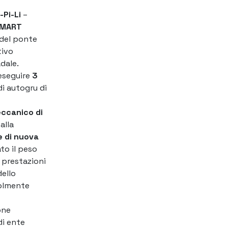
-Pi-Li
–
MART
à del ponte
tivo
dale.
 eseguire
3
di autogru di
ccanico di
 alla
e di nuova
to il peso
e prestazioni
dello
volmente
one
 di ente