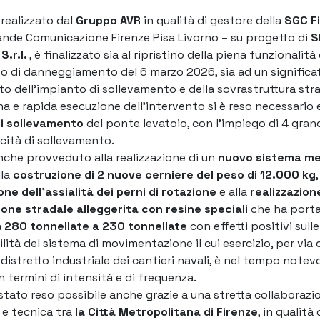
 realizzato dal
Gruppo AVR
in qualità di gestore della
SGC Fi
ande Comunicazione Firenze Pisa Livorno – su progetto di
S
S.r.l.
, è finalizzato sia al ripristino della piena funzionalit
o di danneggiamento del 6 marzo 2026, sia ad un significa
o dell’impianto di sollevamento e della sovrastruttura stra
a e rapida esecuzione dell’intervento si è reso necessario
di sollevamento
del ponte levatoio, con l’impiego di 4 gran
ità di sollevamento.
anche provveduto alla realizzazione di un
nuovo sistema me
lla
costruzione di 2 nuove cerniere del peso di 12.000 kg
,
ione dell’assialità dei perni di rotazione
e alla
realizzazion
one stradale alleggerita con resine speciali
che ha porta
a
280 tonnellate a 230 tonnellate
con effetti positivi sull
ilità del sistema di movimentazione il cui esercizio, per via 
 distretto industriale dei cantieri navali, è nel tempo note
 termini di intensità e di frequenza.
è stato reso possibile anche grazie a una stretta collaborazi
e e tecnica tra
la
Città Metropolitana di Firenze
, in qualità