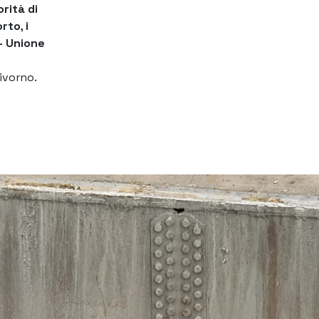
rità di
rto
,
i
– Unione
ivorno.