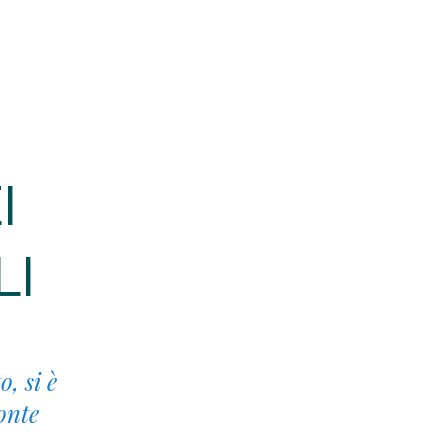
I
LI
, si è
onte