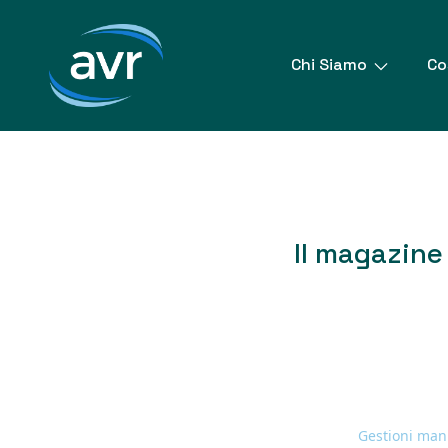
Vai
al
contenuto
Chi Siamo
Co
Il magazine 
Gestioni manu