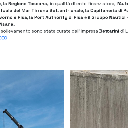
e,
la
Regione Toscana
,
in qualità di ente finanziatore,
l’
Auto
tuale del Mar Tirreno Settentrionale
,
la
Capitaneria di
Po
ivorno
e
Pisa
,
la
Port Authority di Pisa
e
il
Gruppo Nautici 
Pisana
.
di sollevamento sono state curate dall’impresa
Bettarini
di L
IDEO