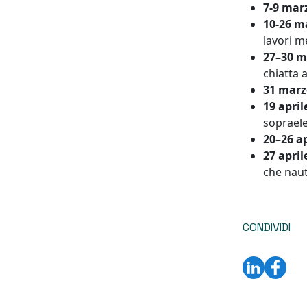
7-9 mar
10-26 m
lavori m
27–30 m
chiatta 
31 marzo
19 april
soprael
20–26 ap
27 april
che naut
CONDIVIDI