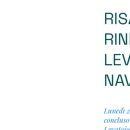
RI
RI
LEV
NAV
Lunedì 27
concluso
Levatoio