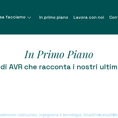
sa facciamo
In primo piano
Lavora con noi
Cont
In Primo Piano
di AVR che racconta i nostri ultim
tenzioni costruzioni, ingegneria e tecnologia, Strade
Toscana
2026