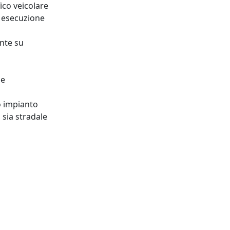
fico veicolare
 esecuzione
nte su
de
o impianto
 sia stradale