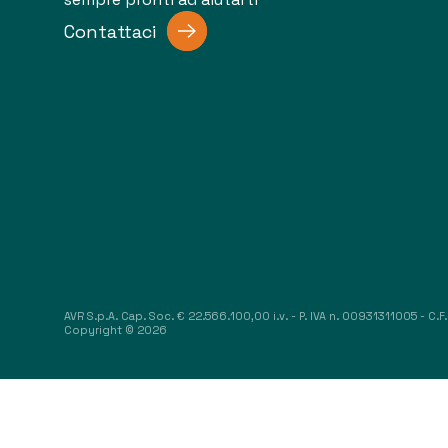
Contattaci
AVR S.p.A. Cap. Soc. € 22.566.100,00 i.v. - P. IVA n. 00931311005 - C.
Copyright © 2026