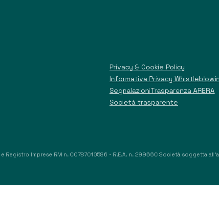
Privacy & Cookie Policy
Informativa Privacy Whistleblowi
Segnalazioni
Trasparenza ARERA
Società trasparente
F. e Registro Imprese RM n. 00787010586 - R.E.A. n. 299660 Società soggetta all’att