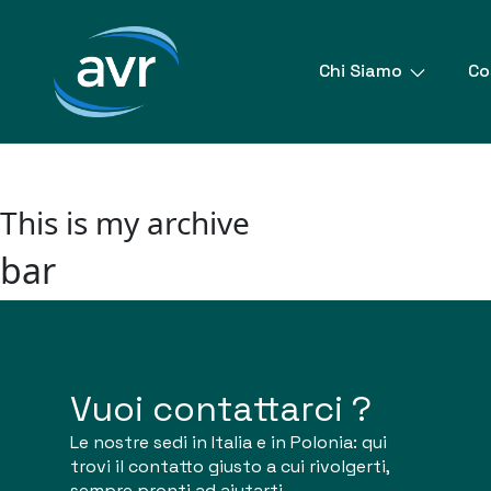
Vai
al
contenuto
Chi Siamo
Co
This is my archive
bar
Vuoi contattarci ?
Le nostre sedi in Italia e in Polonia: qui
trovi il contatto giusto a cui rivolgerti,
sempre pronti ad aiutarti