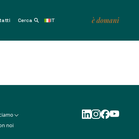
è domani
atti
IT
cciamo
on noi