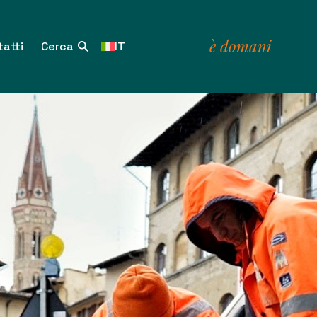
è domani
atti
IT