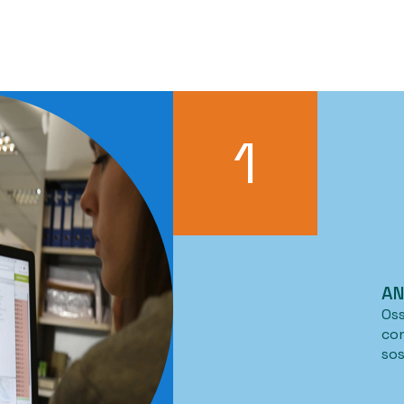
1
AN
Oss
con
sos